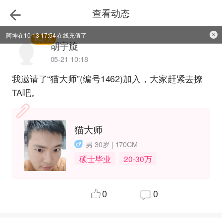
查看动态
阿坤在10-13 17:54 在线充值了
热心人
胡宇旋
05-21 10:18
我邀请了“猫大师”(编号1462)加入，大家赶紧去撩
TA吧。
猫大师
男 30岁 | 170CM
硕士毕业
20-30万
0
0