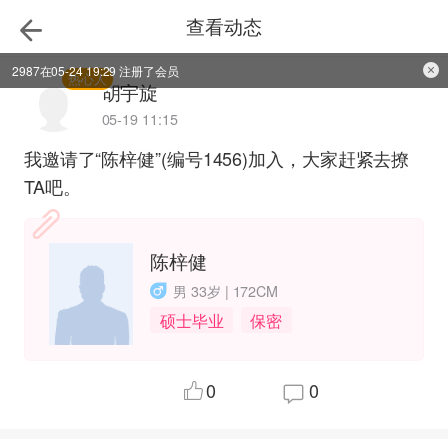
查看动态
2987在05-24 19:29 注册了会员
热心人
胡宇旋
05-19 11:15
我邀请了“陈梓健”(编号1456)加入，大家赶紧去撩
TA吧。
陈梓健
男 33岁 | 172CM
硕士毕业
保密
0
0