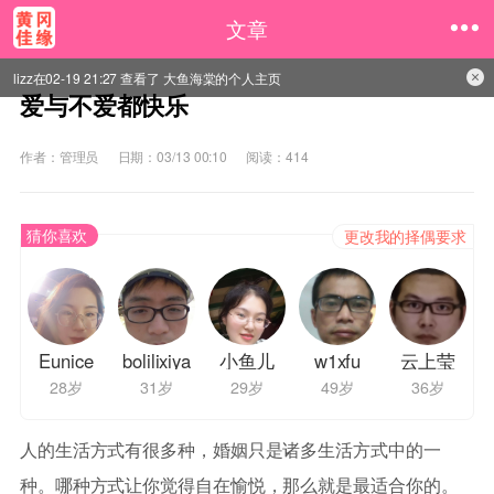
文章
lizz在02-19 21:27 查看了 大鱼海棠的个人主页
爱与不爱都快乐
作者：管理员
日期：03/13 00:10
阅读：414
猜你喜欢
更改我的择偶要求
Eunice
bolilixiya
小鱼儿
w1xfu
云上莹
28岁
31岁
29岁
49岁
36岁
人的生活方式有很多种，婚姻只是诸多生活方式中的一
种。哪种方式让你觉得自在愉悦，那么就是最适合你的。