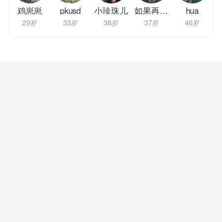
鸡崽崽
pkusd
小珍珠儿
如果再回到从前
hua
29岁
33岁
38岁
37岁
46岁
打造一个专门面向黄冈地区的征婚交友平台
咨询热线：
15271616302
关于我们
联系我们
邀请单身
招募兼职 ...
新手指南
交友规则
平台纪监
关于黑名单